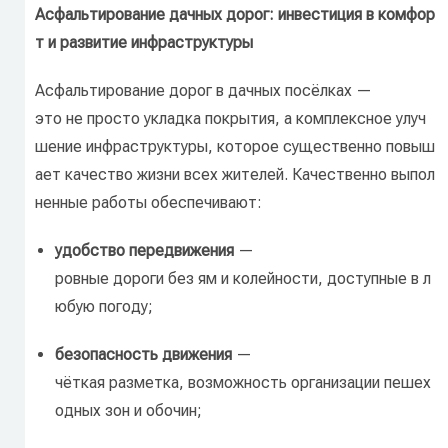
Асфальтирование
дачных
дорог:
инвестиция
в
комфор
т
и
развитие
инфраструктуры
Асфальтирование
дорог
в
дачных
посёлках
—
это
не
просто
укладка
покрытия,
а
комплексное
улуч
шение
инфраструктуры,
которое
существенно
повыш
ает
качество
жизни
всех
жителей.
Качественно
выпол
ненные
работы
обеспечивают:
удобство
передвижения
—
ровные
дороги
без
ям
и
колейности,
доступные
в
л
юбую
погоду;
безопасность
движения
—
чёткая
разметка,
возможность
организации
пешех
одных
зон
и
обочин;