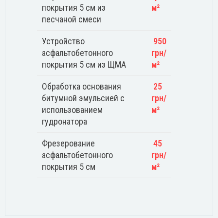
покрытия 5 см из
м²
песчаной смеси
Устройство
950
асфальтобетонного
грн/
покрытия 5 см из ЩМА
м²
Обработка основания
25
битумной эмульсией с
грн/
использованием
м²
гудронатора
Фрезерование
45
асфальтобетонного
грн/
покрытия 5 см
м²