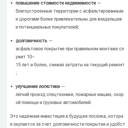
повышение
стоимости
недвижимости
—
благоустроенные
территории
с
асфальтированным
и
дорогами
более
привлекательны
для
владельцев
и
потенциальных
покупателей;
долговечность
—
асфальтовое
покрытие
при
правильном
монтаже
сл
ужит
10–
15
лет
и
более,
снижая
затраты
на
текущий
ремонт
;
улучшение
логистики
—
лёгкий
проезд
спецтехники,
пожарных
машин,
скор
ой
помощи
и
грузовых
автомобилей.
Это
надёжная
инвестиция
в
будущее
посёлка,
котора
я
окупается
за
счёт
долговечности
покрытия
и
удобст