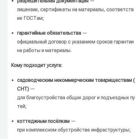
разрешительная
документация
—
лицензии,
сертификаты
на
материалы,
соответств
ие
ГОСТам;
гарантийные
обязательства
—
официальный
договор
с
указанием
сроков
гарантии
на
работы
и
материалы.
Кому
подходит
услуга:
садоводческим
некоммерческим
товариществам
(
СНТ)
—
для
благоустройства
общих
дорог
и
подъездных
пу
тей;
коттеджным
посёлкам
—
при
комплексном
обустройстве
инфраструктуры;