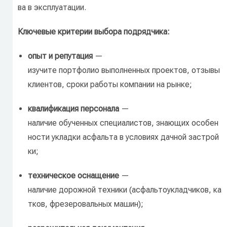
ва
в
эксплуатации.
Ключевые
критерии
выбора
подрядчика:
опыт
и
репутация
—
изучите
портфолио
выполненных
проектов,
отзывы
клиентов,
сроки
работы
компании
на
рынке;
квалификация
персонала
—
наличие
обученных
специалистов,
знающих
особен
ности
укладки
асфальта
в
условиях
дачной
застрой
ки;
техническое
оснащение
—
наличие
дорожной
техники
(асфальтоукладчиков,
ка
тков,
фрезеровальных
машин);