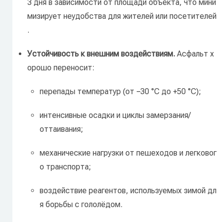
3
дня
в
зависимости
от
площади
объекта,
что
мини
мизирует
неудобства
для
жителей
или
посетителей
.
Устойчивость
к
внешним
воздействиям.
Асфальт
х
орошо
переносит:
перепады
температур
(от
−30
°C
до
+50
°C);
интенсивные
осадки
и
циклы
замерзания/
оттаивания;
механические
нагрузки
от
пешеходов
и
легковог
о
транспорта;
воздействие
реагентов,
используемых
зимой
дл
я
борьбы
с
гололёдом.