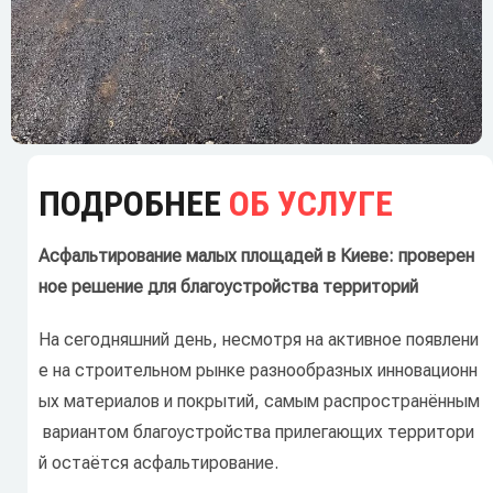
ПОДРОБНЕЕ
ОБ УСЛУГЕ
Асфальтирование
малых
площадей
в
Киеве:
проверен
ное
решение
для
благоустройства
территорий
На
сегодняшний
день,
несмотря
на
активное
появлени
е
на
строительном
рынке
разнообразных
инновационн
ых
материалов
и
покрытий,
самым
распространённым
вариантом
благоустройства
прилегающих
территори
й
остаётся
асфальтирование.