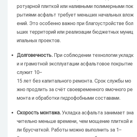
ротуарной
плиткой
или
наливными
полимерными
пок
рытиями
асфальт
требует
меньших
начальных
влож
ений.
Это
особенно
важно
при
благоустройстве
бол
ьших
территорий
или
реализации
бюджетных
муниц
ипальных
проектов.
Долговечность.
При
соблюдении
технологии
укладк
и
и
грамотной
эксплуатации
асфальтовое
покрытие
служит
10–
15
лет
без
капитального
ремонта.
Срок
службы
мо
жно
продлить
за
счёт
своевременного
ямочного
ре
монта
и
обработки
гидрофобными
составами.
Скорость
монтажа.
Укладка
асфальта
занимает
зна
чительно
меньше
времени,
чем
мощение
плиткой
и
ли
брусчаткой.
Работы
можно
выполнить
за
1–