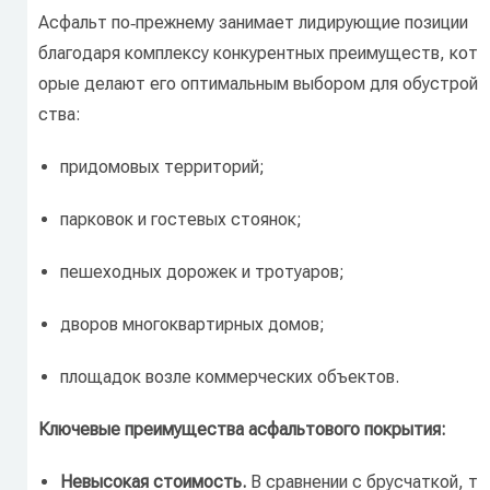
Асфальт
по‑прежнему
занимает
лидирующие
позиции
благодаря
комплексу
конкурентных
преимуществ,
кот
орые
делают
его
оптимальным
выбором
для
обустрой
ства:
придомовых
территорий;
парковок
и
гостевых
стоянок;
пешеходных
дорожек
и
тротуаров;
дворов
многоквартирных
домов;
площадок
возле
коммерческих
объектов.
Ключевые
преимущества
асфальтового
покрытия:
Невысокая
стоимость.
В
сравнении
с
брусчаткой,
т