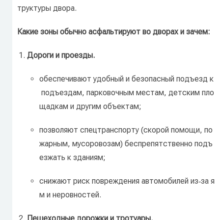
труктуры
двора.
Какие
зоны
обычно
асфальтируют
во
дворах
и
зачем:
Дороги
и
проезды.
обеспечивают
удобный
и
безопасный
подъезд
к
подъездам,
парковочным
местам,
детским
пло
щадкам
и
другим
объектам;
позволяют
спецтранспорту
(скорой
помощи,
по
жарным,
мусоровозам)
беспрепятственно
подъ
езжать
к
зданиям;
снижают
риск
повреждения
автомобилей
из‑за
я
м
и
неровностей.
Пешеходные
дорожки
и
тротуары.