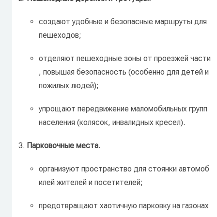
создают
удобные
и
безопасные
маршруты
для
пешеходов;
отделяют
пешеходные
зоны
от
проезжей
части
,
повышая
безопасность
(особенно
для
детей
и
пожилых
людей);
упрощают
передвижение
маломобильных
групп
населения
(колясок,
инвалидных
кресел).
Парковочные
места.
организуют
пространство
для
стоянки
автомоб
илей
жителей
и
посетителей;
предотвращают
хаотичную
парковку
на
газонах