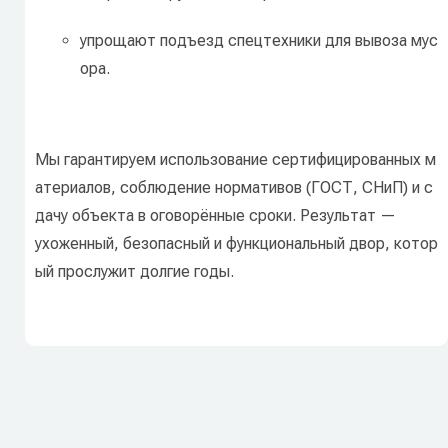
упрощают
подъезд
спецтехники
для
вывоза
мус
ора.
Мы
гарантируем
использование
сертифицированных
м
атериалов,
соблюдение
нормативов
(ГОСТ,
СНиП)
и
с
дачу
объекта
в
оговорённые
сроки.
Результат
—
ухоженный,
безопасный
и
функциональный
двор,
котор
ый
прослужит
долгие
годы.