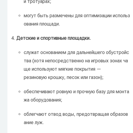
и
тротуарах;
могут
быть
размечены
для
оптимизации
использ
ования
площади.
Детские
и
спортивные
площадки.
служат
основанием
для
дальнейшего
обустройс
тва
(хотя
непосредственно
на
игровых
зонах
ча
ще
используют
мягкие
покрытия
—
резиновую
крошку,
песок
или
газон);
обеспечивают
ровную
и
прочную
базу
для
монта
жа
оборудования;
облегчают
отвод
воды,
предотвращая
образов
ание
луж.