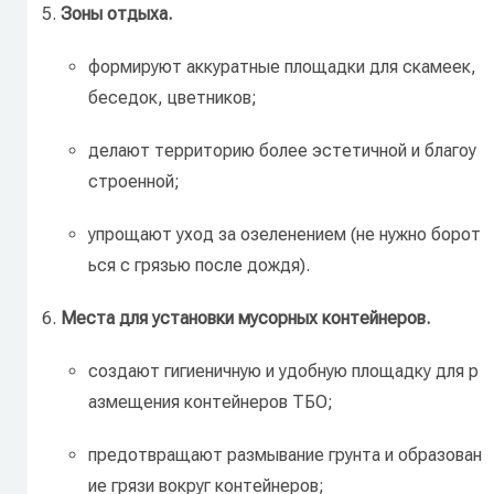
Зоны
отдыха.
формируют
аккуратные
площадки
для
скамеек,
беседок,
цветников;
делают
территорию
более
эстетичной
и
благоу
строенной;
упрощают
уход
за
озеленением
(не
нужно
борот
ься
с
грязью
после
дождя).
Места
для
установки
мусорных
контейнеров.
создают
гигиеничную
и
удобную
площадку
для
р
азмещения
контейнеров
ТБО;
предотвращают
размывание
грунта
и
образован
ие
грязи
вокруг
контейнеров;