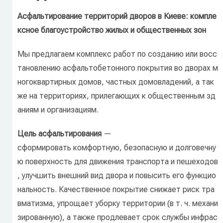
Асфальтирование
территорий
дворов
в
Киеве:
компле
ксное
благоустройство
жилых
и
общественных
зон
Мы
предлагаем
комплекс
работ
по
созданию
или
восс
тановлению
асфальтобетонного
покрытия
во
дворах
м
ногоквартирных
домов,
частных
домовладений,
а
так
же
на
территориях,
прилегающих
к
общественным
зд
аниям
и
организациям.
Цель
асфальтирования
—
сформировать
комфортную,
безопасную
и
долговечну
ю
поверхность
для
движения
транспорта
и
пешеходов
,
улучшить
внешний
вид
двора
и
повысить
его
функцио
нальность.
Качественное
покрытие
снижает
риск
тра
вматизма,
упрощает
уборку
территории
(в
т.
ч.
механи
зированную),
а
также
продлевает
срок
службы
инфрас