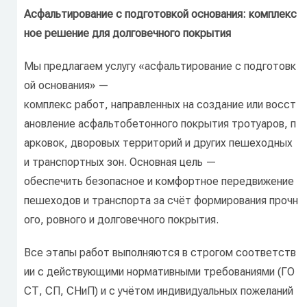
Асфальтирование
с
подготовкой
основания:
комплекс
ное
решение
для
долговечного
покрытия
Мы
предлагаем
услугу
«асфальтирование
с
подготовк
ой
основания»
—
комплекс
работ,
направленных
на
создание
или
восст
ановление
асфальтобетонного
покрытия
тротуаров,
п
арковок,
дворовых
территорий
и
других
пешеходных
и
транспортных
зон.
Основная
цель
—
обеспечить
безопасное
и
комфортное
передвижение
пешеходов
и
транспорта
за
счёт
формирования
прочн
ого,
ровного
и
долговечного
покрытия.
Все
этапы
работ
выполняются
в
строгом
соответств
ии
с
действующими
нормативными
требованиями
(ГО
СТ,
СП,
СНиП)
и
с
учётом
индивидуальных
пожеланий