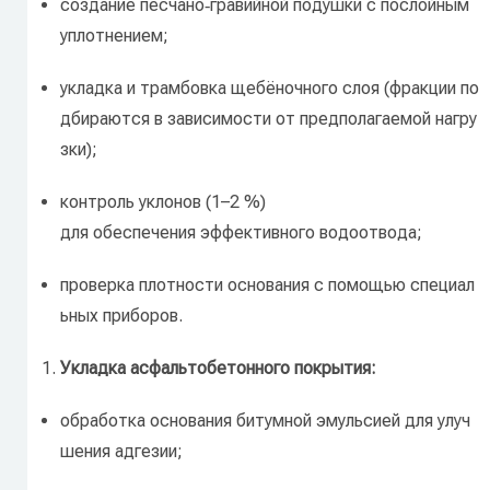
создание
песчано‑гравийной
подушки
с
послойным
уплотнением;
укладка
и
трамбовка
щебёночного
слоя
(фракции
по
дбираются
в
зависимости
от
предполагаемой
нагру
зки);
контроль
уклонов
(1–2
%)
для
обеспечения
эффективного
водоотвода;
проверка
плотности
основания
с
помощью
специал
ьных
приборов.
Укладка
асфальтобетонного
покрытия:
обработка
основания
битумной
эмульсией
для
улуч
шения
адгезии;