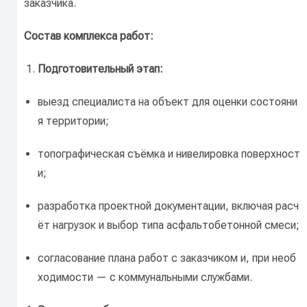
заказчика.
Состав
комплекса
работ:
Подготовительный
этап:
выезд
специалиста
на
объект
для
оценки
состояни
я
территории;
топографическая
съёмка
и
нивелировка
поверхност
и;
разработка
проектной
документации,
включая
расч
ёт
нагрузок
и
выбор
типа
асфальтобетонной
смеси;
согласование
плана
работ
с
заказчиком
и,
при
необ
ходимости
— с
коммунальными
службами.