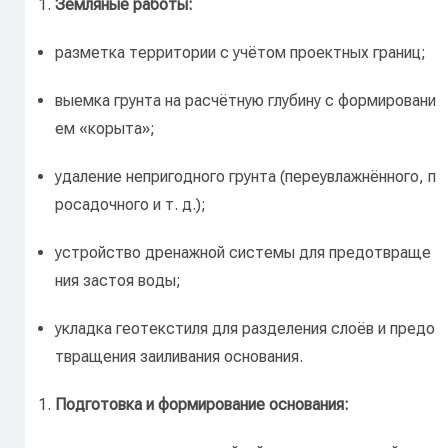
Земляные
работы:
разметка
территории
с
учётом
проектных
границ;
выемка
грунта
на
расчётную
глубину
с
формировани
ем
«корыта»;
удаление
непригодного
грунта
(переувлажнённого,
п
росадочного
и
т.
д.);
устройство
дренажной
системы
для
предотвраще
ния
застоя
воды;
укладка
геотекстиля
для
разделения
слоёв
и
предо
твращения
заиливания
основания.
Подготовка
и
формирование
основания: