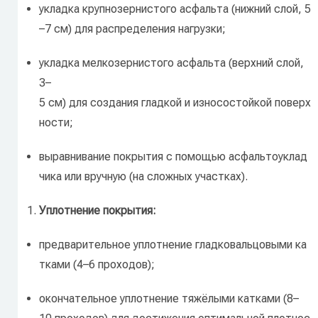
укладка
крупнозернистого
асфальта
(нижний
слой,
5
–7
см)
для
распределения
нагрузки;
укладка
мелкозернистого
асфальта
(верхний
слой,
3–
5
см)
для
создания
гладкой
и
износостойкой
поверх
ности;
выравнивание
покрытия
с
помощью
асфальтоуклад
чика
или
вручную
(на
сложных
участках).
Уплотнение
покрытия:
предварительное
уплотнение
гладковальцовыми
ка
тками
(4–6
проходов);
окончательное
уплотнение
тяжёлыми
катками
(8–