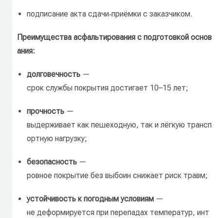
подписание
акта
сдачи‑приёмки
с
заказчиком.
Преимущества
асфальтирования
с
подготовкой
основ
ания:
долговечность
—
срок
службы
покрытия
достигает
10–15
лет;
прочность
—
выдерживает
как
пешеходную,
так
и
лёгкую
трансп
ортную
нагрузку;
безопасность
—
ровное
покрытие
без
выбоин
снижает
риск
травм;
устойчивость
к
погодным
условиям
—
не
деформируется
при
перепадах
температур,
инт