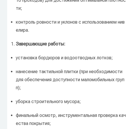
10
проходов)
для
достижения
оптимальной
плотнос
ти;
контроль
ровности
и
уклонов
с
использованием
нив
елира.
Завершающие
работы:
установка
бордюров
и
водоотводных
лотков;
нанесение
тактильной
плитки
(при
необходимости
для
обеспечения
доступности
маломобильных
груп
п);
уборка
строительного
мусора;
финальный
осмотр,
инструментальная
проверка
кач
ества
покрытия;