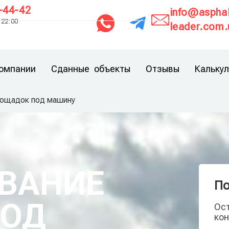
-44-42
Контакты
info@asphal
 22:00
leader.com.
омпании
Сданные объекты
Отзывы
Калькул
лощадок под машину
ВАНИЕ
По
ПОД
Ост
кон