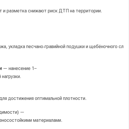
т
и
разметка
снижают
риск
ДТП
на
территории.
жа,
укладка
песчано‑гравийной
подушки
и
щебёночного
сл
и
— нанесение
1–
й
нагрузки.
для
достижения
оптимальной
плотности.
димости)
—
зносостойкими
материалами.