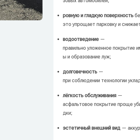
зовых
автомобилей;
ровную
и
гладкую
поверхность
бе
это
упрощает
парковку
и
снижае
водоотведение
—
правильно
уложенное
покрытие
и
ы
и
образование
луж;
долговечность
—
при
соблюдении
технологии
укла
лёгкость
обслуживания
—
асфальтовое
покрытие
проще
уб
дки;
эстетичный
внешний
вид
— аккур