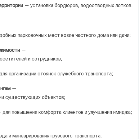
ерритории
— установка
бордюров,
водоотводных
лотков.
добных
парковочных
мест
возле
частного
дома
или
дачи;
жимости
—
осетителей
и
сотрудников;
для
организации
стоянок
служебного
транспорта;
нгам
—
ии
существующих
объектов;
 для
повышения
комфорта
клиентов
и
улучшения
имиджа;
зда
и
маневрирования
грузового
транспорта.