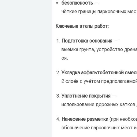
безопасность
—
чёткие
границы
парковочных
мес
Ключевые
этапы
работ:
Подготовка
основания
—
выемка
грунта,
устройство
дрена
оя.
Укладка
асфальтобетонной
смес
2
слоёв
с
учётом
предполагаемо
Уплотнение
покрытия
—
использование
дорожных
катков
Нанесение
разметки
(при
необхо
обозначение
парковочных
мест
и