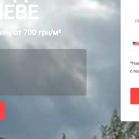
ИЕВЕ
шину
от 700 грн/м²
*На
с п