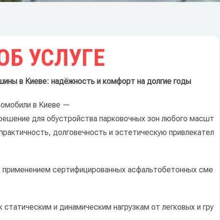
ОБ УСЛУГЕ
шины
в
Киеве:
надёжность
и
комфорт
на
долгие
годы
омобили
в
Киеве
—
решение
для
обустройства
парковочных
зон
любого
масшт
практичность,
долговечность
и
эстетическую
привлекател
с
применением
сертифицированных
асфальтобетонных
сме
к
статическим
и
динамическим
нагрузкам
от
легковых
и
гру