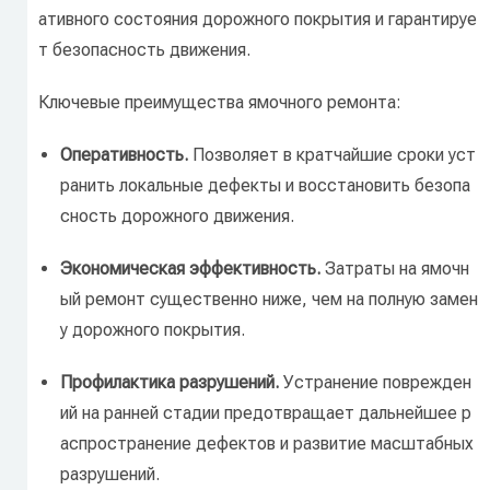
ативного
состояния
дорожного
покрытия
и
гарантируе
т
безопасность
движения.
Ключевые
преимущества
ямочного
ремонта:
Оперативность.
Позволяет
в
кратчайшие
сроки
уст
ранить
локальные
дефекты
и
восстановить
безопа
сность
дорожного
движения.
Экономическая
эффективность.
Затраты
на
ямочн
ый
ремонт
существенно
ниже,
чем
на
полную
замен
у
дорожного
покрытия.
Профилактика
разрушений.
Устранение
поврежден
ий
на
ранней
стадии
предотвращает
дальнейшее
р
аспространение
дефектов
и
развитие
масштабных
разрушений.