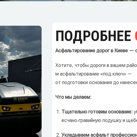
ПОДРОБНЕЕ
Асфальтирование
дорог
в
Киеве
— с
Хотите,
чтобы
дороги
в
вашем
райо
м
асфальтирование
«под
ключ»
—
от
подготовки
основания
до
нанесе
Что
мы
делаем:
Тщательно
готовим
основание:
у
есчано‑гравийную
подушку
и
щеб
Укладываем
асфальт
профессион