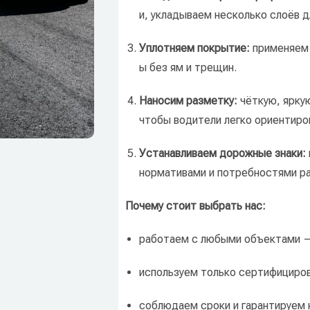
и,
укладываем
несколько
слоёв
д
Уплотняем
покрытие:
применяем
ы
без
ям
и
трещин.
Наносим
разметку:
чёткую,
ярку
чтобы
водители
легко
ориентиро
Устанавливаем
дорожные
знаки:
нормативами
и
потребностями
ра
Почему
стоит
выбрать
нас:
работаем
с
любыми
объектами
—
используем
только
сертифициро
соблюдаем
сроки
и
гарантируем