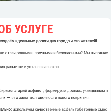
ОБ УСЛУГЕ
оздаём
идеальные
дороги
для
города
и
его
жителей!
не
стали
ровными,
прочными
и
безопасными?
Мы
выполняе
ния
разметки
и
установки
знаков.
бираем
старый
асфальт,
формируем
дренаж,
укладываем
п
ень
— это
залог
долговечности
нового
покрытия.
ально:
используем
качественные
асфальтобетонные
смес