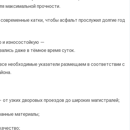
ля
максимальной
прочности.
современные
катки,
чтобы
асфальт
прослужил
долгие
год
ю
и
износостойкую
—
вались
даже
в
тёмное
время
суток.
все
необходимые
указатели
размещаем
в
соответствии
с
йона.
 от
узких
дворовых
проездов
до
широких
магистралей;
ванные
материалы;
качество;